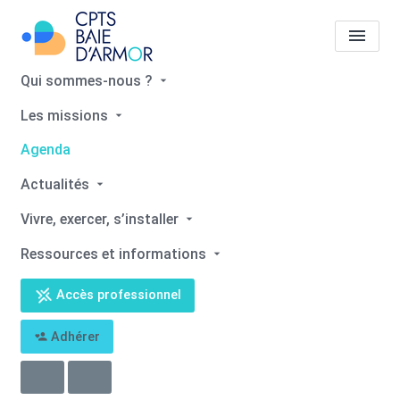
Qui sommes-nous ?
Les missions
Agenda
👣 Atelier parentalité :
Agenda
prévention de la tête plate
Actualités
Accueil
Agenda
Agenda
Vivre, exercer, s’installer
👣 Atelier parentalité : prévention de la tête plate
Ressources et informations
Accès professionnel
Adhérer